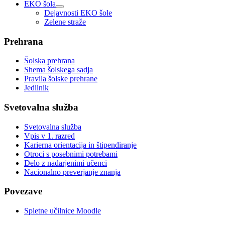
EKO šola
Dejavnosti EKO šole
Zelene straže
Prehrana
Šolska prehrana
Shema šolskega sadja
Pravila šolske prehrane
Jedilnik
Svetovalna služba
Svetovalna služba
Vpis v 1. razred
Karierna orientacija in štipendiranje
Otroci s posebnimi potrebami
Delo z nadarjenimi učenci
Nacionalno preverjanje znanja
Povezave
Spletne učilnice Moodle