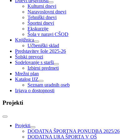
Dnevi dejavnosti
Kulturni dnevi
Naravoslovni dnevi
Tehniški dnevi
Športni dnevi
Ekskurzije
Šola v naravi CŠOD
Knjižnica
Učbeniški sklad
Predstavitev šole 2025-26
Šolski prevozi
Sodelovanje s starši
Izbirni predmeti
Mrežni plan
Katalog IJZ
Seznam uradnih oseb
Izjava o dostopnosti
Projekti
Projekti
DODATNA ŠPORTNA PONUDBA 2025/26
DODATNA URA ŠPORTA V OŠ