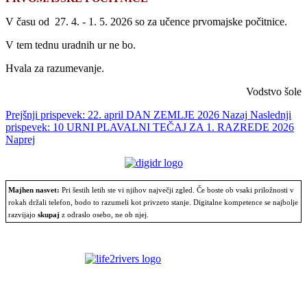
V času od 27. 4. - 1. 5. 2026 so za učence prvomajske počitnice.
V tem tednu uradnih ur ne bo.
Hvala za razumevanje.
Vodstvo šole
Prejšnji prispevek: 22. april DAN ZEMLJE 2026
Nazaj
Naslednji
prispevek: 10 URNI PLAVALNI TEČAJ ZA 1. RAZREDE 2026
Naprej
Majhen nasvet:
Pri šestih letih ste vi njihov največji zgled. Če boste ob vsaki priložnosti v
rokah držali telefon, bodo to razumeli kot privzeto stanje. Digitalne kompetence se najbolje
razvijajo
skupaj
z odraslo osebo, ne ob njej.