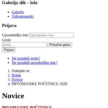
Galerija slik - šola
Galerija
Videoposnetki
Prijava
Uporabniško ime
Geslo
Prikažite geslo
Prijava
Ste pozabili geslo?
Ste pozabili uporabniško ime?
Nahajate se:
Home
Novice
PRVOMAJSKE POČITNICE 2026
Novice
PRVOMAJSKE POČITNICE