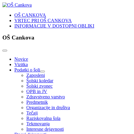
OŠ CANKOVA
VRTEC PRI OŠ CANKOVA
INFORMACIJE V DOSTOPNI OBLIKI
OŠ Cankova
Novice
Vizitka
Podatki o šoli
Zaposleni
Šolski koledar
Šolski zvonec
OPB in JV
Zdravstveno varstvo
Predmetnik
Organizacije in društva
Tečaji
Raziskovalna šola
Tekmovanja
Interesne dejavnosti