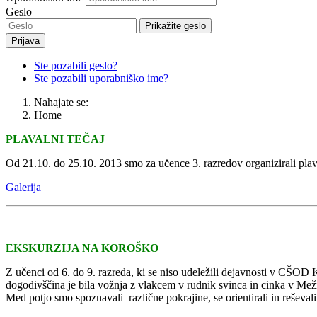
Geslo
Prikažite geslo
Prijava
Ste pozabili geslo?
Ste pozabili uporabniško ime?
Nahajate se:
Home
PLAVALNI TEČAJ
Od 21.10. do 25.10. 2013 smo za učence 3. razredov organizirali plavaln
Galerija
EKSKURZIJA NA KOROŠKO
Z učenci od 6. do 9. razreda, ki se niso udeležili dejavnosti v CŠOD
dogodivščina je bila vožnja z vlakcem v rudnik svinca in cinka v Mež
Med potjo smo spoznavali različne pokrajine, se orientirali in reševal