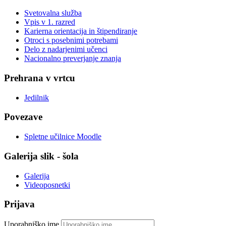
Svetovalna služba
Vpis v 1. razred
Karierna orientacija in štipendiranje
Otroci s posebnimi potrebami
Delo z nadarjenimi učenci
Nacionalno preverjanje znanja
Prehrana v vrtcu
Jedilnik
Povezave
Spletne učilnice Moodle
Galerija slik - šola
Galerija
Videoposnetki
Prijava
Uporabniško ime