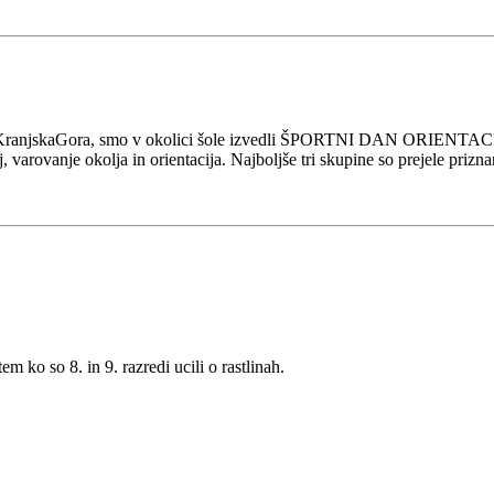
ŠOD KranjskaGora, smo v okolici šole izvedli ŠPORTNI DAN ORIENTACI
, varovanje okolja in orientacija. Najboljše tri skupine so prejele prizna
m ko so 8. in 9. razredi ucili o rastlinah.