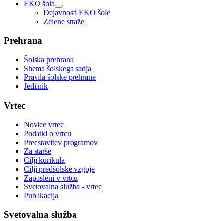
EKO šola
Dejavnosti EKO šole
Zelene straže
Prehrana
Šolska prehrana
Shema šolskega sadja
Pravila šolske prehrane
Jedilnik
Vrtec
Novice vrtec
Podatki o vrtcu
Predstavitev programov
Za starše
Cilji kurikula
Cilji predšolske vzgoje
Zaposleni v vrtcu
Svetovalna služba - vrtec
Publikacija
Svetovalna služba