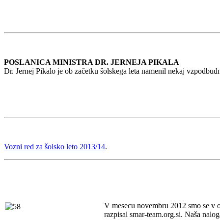
POSLANICA MINISTRA DR. JERNEJA PIKALA
Dr. Jernej Pikalo je ob začetku šolskega leta namenil nekaj vzpodbu
Vozni red za šolsko leto 2013/14
.
V mesec
u novembru 2012 smo se v odde
razpisal smar-team.org.si. Naša nalog