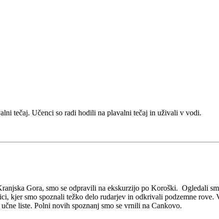
i tečaj. Učenci so radi hodili na plavalni tečaj in uživali v vodi.
 Kranjska Gora, smo se odpravili na ekskurzijo po Koroški. Ogledali sm
ici, kjer smo spoznali težko delo rudarjev in odkrivali podzemne rove
i učne liste. Polni novih spoznanj smo se vrnili na Cankovo.