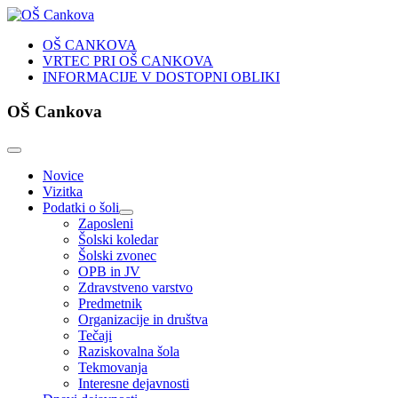
OŠ CANKOVA
VRTEC PRI OŠ CANKOVA
INFORMACIJE V DOSTOPNI OBLIKI
OŠ Cankova
Novice
Vizitka
Podatki o šoli
Zaposleni
Šolski koledar
Šolski zvonec
OPB in JV
Zdravstveno varstvo
Predmetnik
Organizacije in društva
Tečaji
Raziskovalna šola
Tekmovanja
Interesne dejavnosti