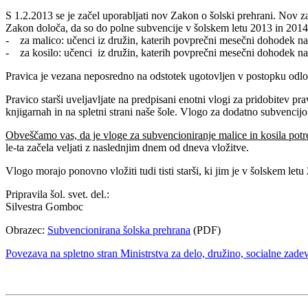
S 1.2.2013 se je začel uporabljati nov Zakon o šolski prehrani. Nov 
Zakon določa, da so do polne subvencije v šolskem letu 2013 in 2014
- za malico: učenci iz družin, katerih povprečni mesečni dohodek na
- za kosilo: učenci iz družin, katerih povprečni mesečni dohodek na
Pravica je vezana neposredno na odstotek ugotovljen v postopku odlo
Pravico starši uveljavljate na predpisani enotni vlogi za pridobitev p
knjigarnah in na spletni strani naše šole. Vlogo za dodatno subvencijo
Obveščamo vas, da je vloge za subvencioniranje malice in kosila potreb
le-ta začela veljati z naslednjim dnem od dneva vložitve.
Vlogo morajo ponovno vložiti tudi tisti starši, ki jim je v šolskem le
Pripravila šol. svet. del.:
Silvestra Gomboc
Obrazec:
Subvencionirana šolska prehrana
(PDF)
Povezava na spletno stran Ministrstva za delo, družino, socialn