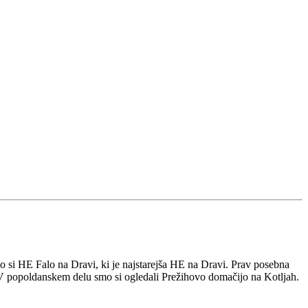
o si HE Falo na Dravi, ki je najstarejša HE na Dravi. Prav posebna
. V popoldanskem delu smo si ogledali Prežihovo domačijo na Kotljah.