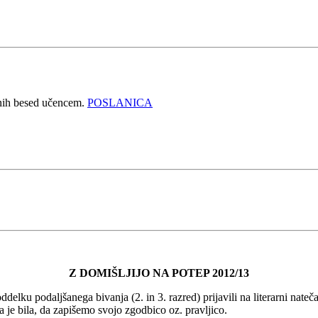
dnih besed učencem.
POSLANICA
Z DOMIŠLJIJO NA POTEP 2012/13
lku podaljšanega bivanja (2. in 3. razred) prijavili na literarni natečaj
a je bila, da zapišemo svojo zgodbico oz. pravljico.