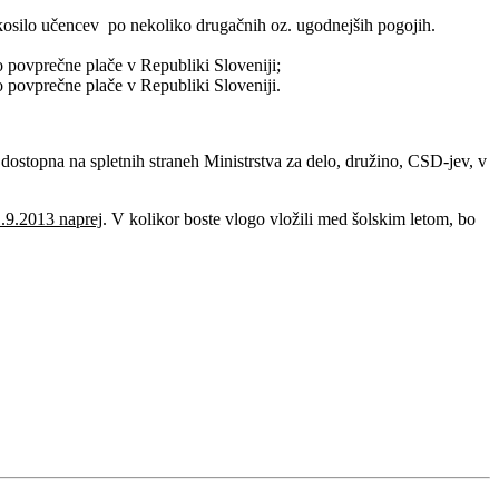
 kosilo učencev po nekoliko drugačnih oz. ugodnejših pogojih.
 povprečne plače v Republiki Sloveniji;
 povprečne plače v Republiki Sloveniji.
 dostopna na spletnih straneh Ministrstva za delo, družino, CSD-jev, v
1.9.2013 naprej
. V kolikor boste vlogo vložili med šolskim letom, bo