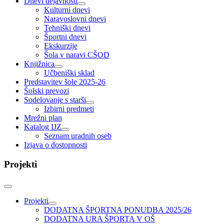
Dnevi dejavnosti
Kulturni dnevi
Naravoslovni dnevi
Tehniški dnevi
Športni dnevi
Ekskurzije
Šola v naravi CŠOD
Knjižnica
Učbeniški sklad
Predstavitev šole 2025-26
Šolski prevozi
Sodelovanje s starši
Izbirni predmeti
Mrežni plan
Katalog IJZ
Seznam uradnih oseb
Izjava o dostopnosti
Projekti
Projekti
DODATNA ŠPORTNA PONUDBA 2025/26
DODATNA URA ŠPORTA V OŠ