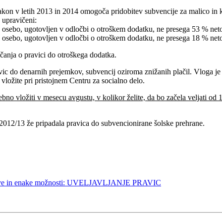
zakon v letih 2013 in 2014 omogoča pridobitev subvencije za malico in
 upravičeni:
 osebo, ugotovljen v odločbi o otroškem dodatku, ne presega 53 % neto
 osebo, ugotovljen v odločbi o otroškem dodatku, ne presega 18 % neto
čanja o pravici do otroškega dodatka.
ravic do denarnih prejemkov, subvencij oziroma znižanih plačil. Vloga je
 vložite pri pristojnem Centru za socialno delo.
no vložiti v mesecu avgustu, v kolikor želite, da bo začela veljati od 
tu 2012/13 že pripadala pravica do subvencionirane šolske prehrane.
e zadeve in enake možnosti: UVELJAVLJANJE PRAVIC