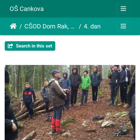
OŠ Cankova
CŠOD Dom Rak, Rakov Škocjan
4. dan
Search in this set