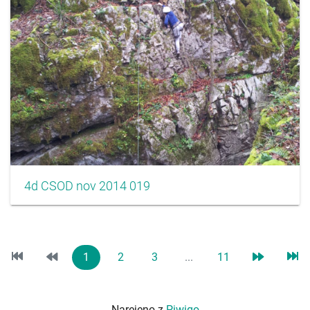
4d CSOD nov 2014 019
1
2
3
...
11
Narejeno z
Piwigo