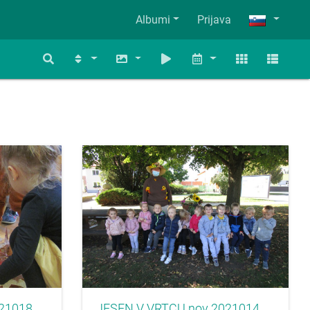
Albumi
Prijava
21018
JESEN V VRTCU nov 2021014