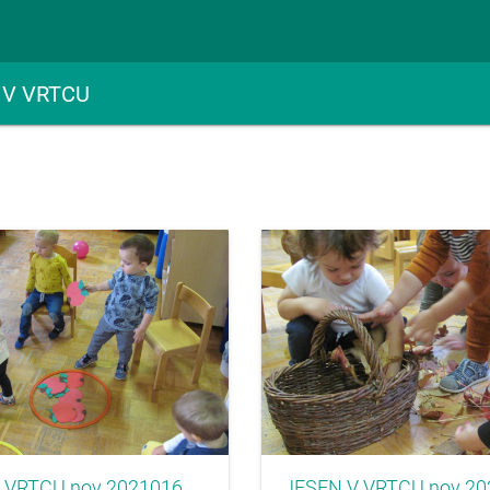
 V VRTCU
 VRTCU nov 2021016
JESEN V VRTCU nov 20