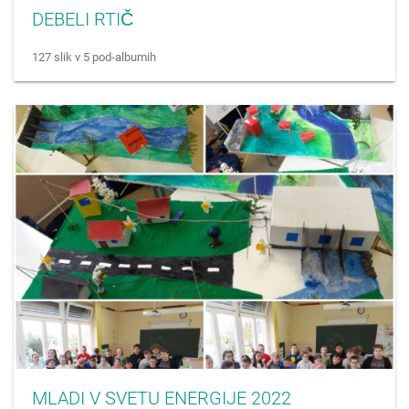
DEBELI RTIČ
127 slik v 5 pod-albumih
MLADI V SVETU ENERGIJE 2022