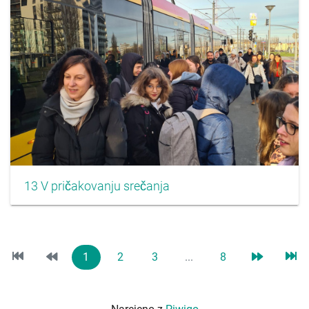
13 V pričakovanju srečanja
1
2
3
...
8