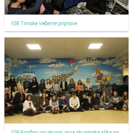
108 Timske večerne priprave
109 Končno vsi skupaj, prva skupinska slika na poljski šoli