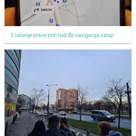
5 Iskanje prave poti tudi če navigacija zataji