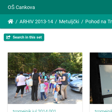
OŠ Cankova
ARHIV 2013-14
Metuljčki
Pohod na T
Search in this set
tromejnik jul 2014 001
tromejni