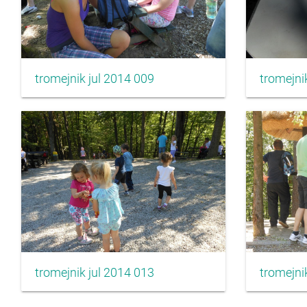
tromejnik jul 2014 009
tromejni
tromejnik jul 2014 013
tromejni