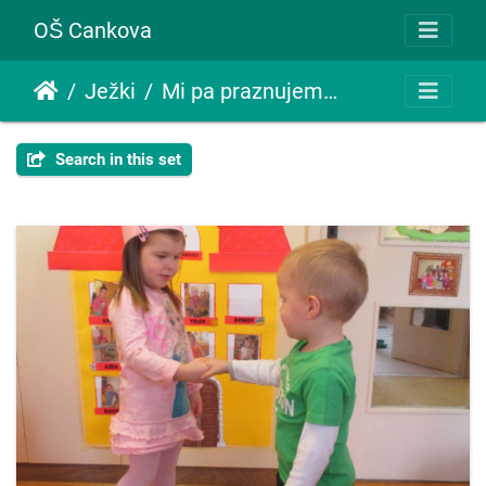
OŠ Cankova
Ježki
Mi pa praznujemo - rojstni dnevi otrok
Search in this set