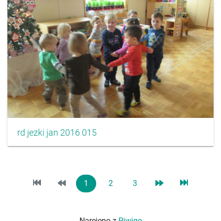
rd jezki jan 2016 015
1
2
3
Narejeno z
Piwigo