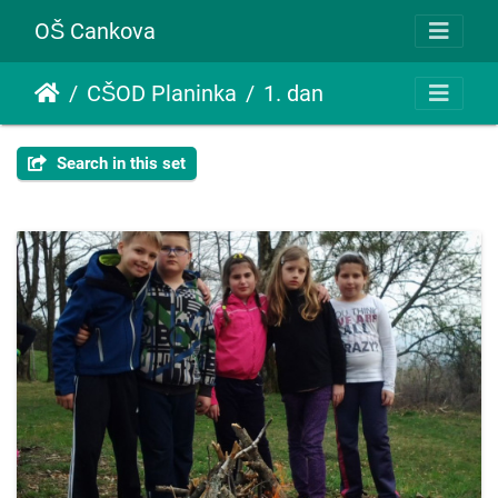
OŠ Cankova
CŠOD Planinka
1. dan
Search in this set